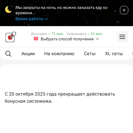
Мы закрыты на ночь, но можно заказать еду ко
времени...
Время работы
Доставка
~ 72 мин
·
Самовывоз
~ 33 мин
Выбрать способ получения
Акции
На компанию
Сеты
XL сеты
С 20 октября 2025 года прекращает действовать
бонусная системема.