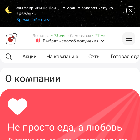
Мы закрыты на ночь, но можно заказать еду ко
времени...
Время работы
Доставка
~ 73 мин
·
Самовывоз
~ 27 мин
Выбрать способ получения
Акции
На компанию
Сеты
Готовая еда
О компании
Не просто еда, а любовь