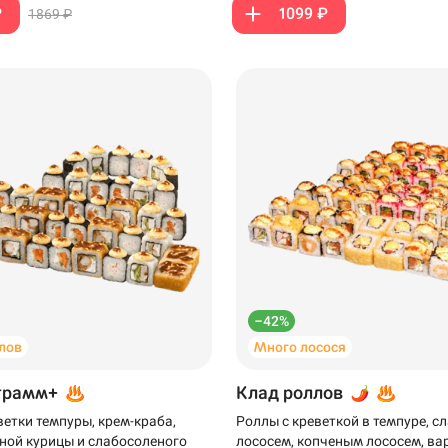
₽
1099 ₽
1869 ₽
199 ₽
299 ₽
–42%
лов
Много лосося
грамм+
Клад роллов
ветки темпуры, крем-краба,
Роллы с креветкой в темпуре, 
ной курицы и слабосоленого
лососем, копченым лососем, ва