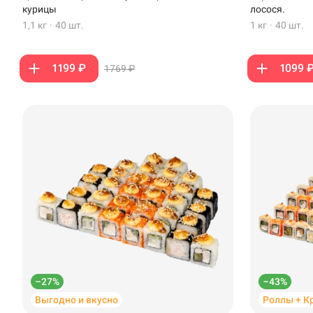
Стерлитамак
курицы
лосося.
1,1 кг
·
40 шт.
1 кг
·
40 шт.
Темрюк
Уфа
1199 ₽
1099 
1769 ₽
Чебоксары
–27%
–43%
Выгодно и вкусно
Роллы + К