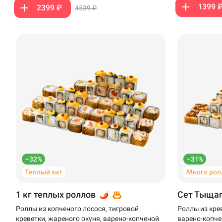
1399 
2399 ₽
4539 ₽
Анапа
Иглино
Ижевск
Крымск
Кудрово
Нагаево
Новороссийск
–32%
–31%
Новый Уренгой
Теплый хит
Много рол
Пермь
1 кг теплых роллов
Сет Тыща
Салават
Роллы из копченого лосося, тигровой
Роллы из кре
креветки, жареного окуня, варено-копченой
варено-копче