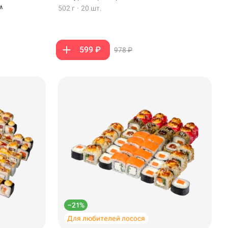
м
502 г
·
20 шт.
599 ₽
978 ₽
–21%
Для любителей лосося