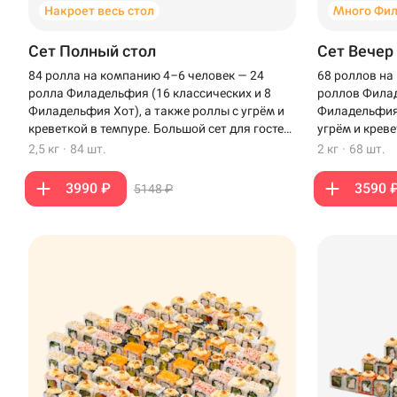
Накроет весь стол
Много Фи
Сет Полный стол
Сет Вечер
84 ролла на компанию 4–6 человек — 24
68 роллов на
ролла Филадельфия (16 классических и 8
роллов Филад
Филадельфия Хот), а также роллы с угрём и
Филадельфия 
креветкой в темпуре. Большой сет для гостей,
угрём и креве
чтобы накрыть полный стол.
вечера с бли
2,5 кг
·
84 шт.
2 кг
·
68 шт.
3990 ₽
3590 
5148 ₽