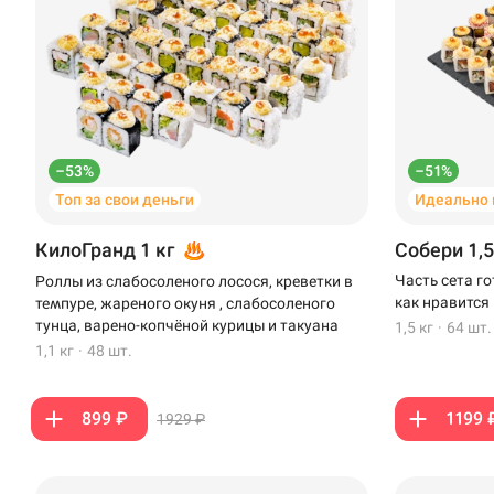
–53%
–51%
Топ за свои деньги
Идеально 
КилоГранд 1 кг
Собери 1,5
Часть сета г
Роллы из слабосоленого лосося, креветки в
как нравится
темпуре, жареного окуня , слабосоленого
тунца, варено-копчёной курицы и такуана
1,5 кг
·
64 шт.
1,1 кг
·
48 шт.
899 ₽
1199 
1929 ₽