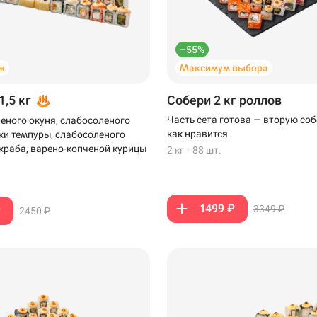
–55%
ж
Максимум выбора
1,5 кг
Собери 2 кг роллов
Часть сета готова — вторую соб
еного окуня, слабосоленого
как нравится
тки темпуры, слабосоленого
-краба, варено-копченой курицы
2 кг
·
88 шт.
1499 ₽
3349 ₽
₽
2450 ₽