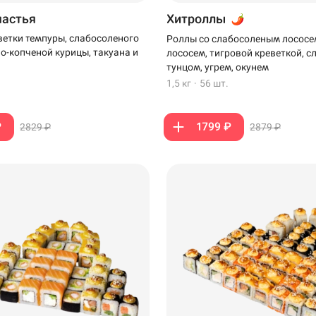
частья
Хитроллы
ветки темпуры, слабосоленого
Роллы со слабосоленым лососе
но-копченой курицы, такуана и
лососем, тигровой креветкой, 
тунцом, угрем, окунем
1,5 кг
·
56 шт.
₽
1799 ₽
2829 ₽
2879 ₽