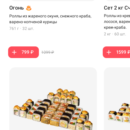
Огонь
Сет 2 кг С
Роллы из кре
Роллы из жареного окуня, снежного краба,
лосося, варе
варено-копченой курицы
крем-краба.
761 г
·
32 шт.
2 кг
·
60 шт.
799 ₽
1599 
1099 ₽