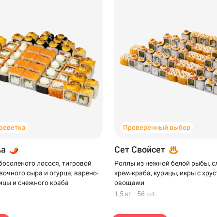
Анапа
креветка
Проверенный выбор
Самовывоз
ма
Сет Свойсет
босоленого лосося, тигровой
Роллы из нежной белой рыбы, 
вочного сыра и огурца, варено-
крем-краба, курицы, икры с хр
напа
ицы и снежного краба
овощами
1,5 кг
·
56 шт.