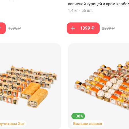
копченой курицей и крем-крабо
1,4 кг
·
56 шт.
₽
1399 ₽
1596 ₽
2399 ₽
–38%
ручитосы Хот
Больше лосося