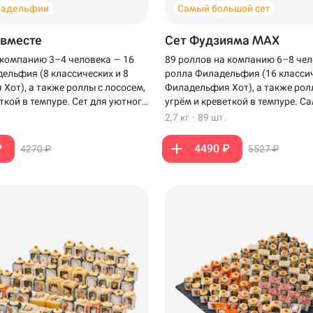
ладельфии
Самый большой сет
 вместе
Сет Фудзияма MAX
 компанию 3–4 человека — 16
89 роллов на компанию 6–8 чел
ельфия (8 классических и 8
ролла Филадельфия (16 классич
Хот), а также роллы с лососем,
Филадельфия Хот), а также рол
ткой в темпуре. Сет для уютного
угрём и креветкой в темпуре. 
зкими.
сет для компании, когда хочет
2,7 кг
·
89 шт.
роллов на столе.
₽
4490 ₽
4270 ₽
5527 ₽