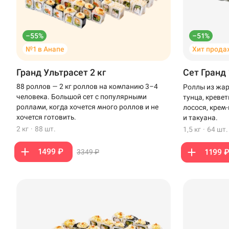
–55%
–51%
№1 в Анапе
Хит прода
Гранд Ультрасет 2 кг
Сет Гранд 
88 роллов — 2 кг роллов на компанию 3–4
Роллы из жар
человека. Большой сет с популярными
тунца, креве
роллами, когда хочется много роллов и не
лосося, крем
хочется готовить.
и такуана.
2 кг
·
88 шт.
1,5 кг
·
64 шт.
1499 ₽
1199 
3349 ₽