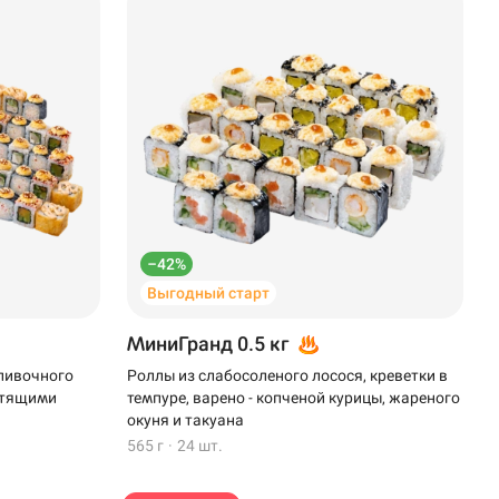
–42%
Выгодный старт
МиниГранд 0.5 кг
сливочного
Роллы из слабосоленого лосося, креветки в
устящими
темпуре, варено - копченой курицы, жареного
окуня и такуана
565 г
·
24 шт.