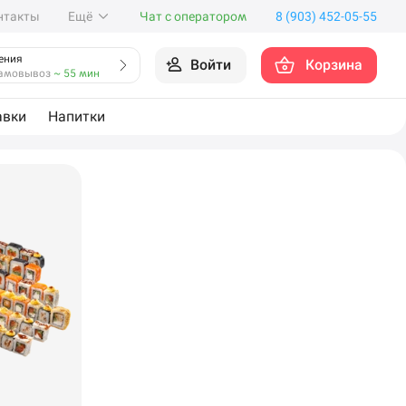
нтакты
Ещё
Чат с оператором
8 (903) 452-05-55
ения
Войти
Корзина
амовывоз
~ 55 мин
авки
Напитки