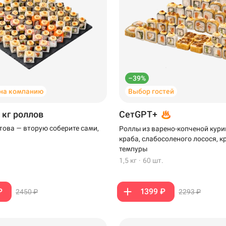
–39%
на компанию
Выбор гостей
 кг роллов
СетGPT+
отова — вторую соберите сами,
Роллы из варено-копченой кури
краба, слабосоленого лосося, к
темпуры
1,5 кг
·
60 шт.
₽
1399 ₽
2450 ₽
2293 ₽