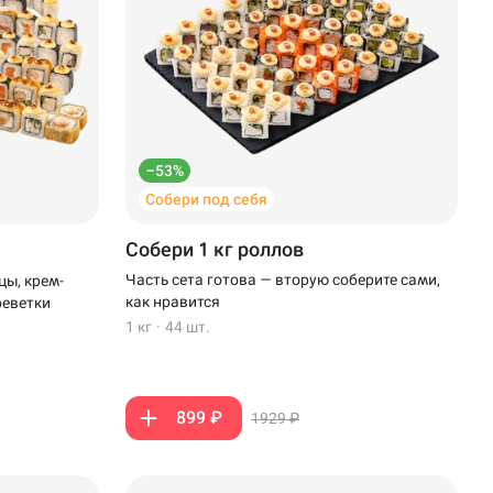
–53%
Собери под себя
Собери 1 кг роллов
Часть сета готова — вторую соберите сами,
цы, крем-
как нравится
реветки
1 кг
·
44 шт.
899 ₽
1929 ₽