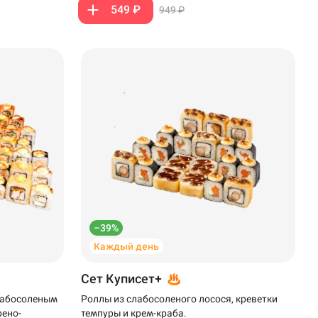
549 ₽
949 ₽
–39%
Каждый день
Сет Куписет+
слабосоленым
Роллы из слабосоленого лосося, креветки
рено-
темпуры и крем-краба.