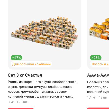
–47%
–25%
Для большой компании
Лосось и 
Доставка
Уфа
Сет 3 кг Счастья
Амма-Ам
Иглино
Роллы из жаренного окуня, слабосоленого
Роллы из сла
окуня, креветки темпура, слабосоленого
креветки, сли
Омелькова, 28 · А
Нагаево
лосося, крем-краба, такуана, варено-
копченой кур
копченой курицы, шампиньонов и икры
1,1 кг
·
48 шт.
Пермь
масаго
3 кг
·
128 шт.