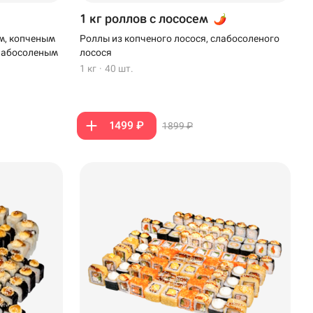
1 кг роллов с лососем
м, копченым
Роллы из копченого лосося, слабосоленого
слабосоленым
лосося
1 кг
·
40 шт.
1499 ₽
1899 ₽