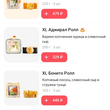
232 г
·
5 шт.
479 ₽
XL Адмирал Ролл
Варено-копченная курица и сливочный
сыр.
200 г
·
5 шт.
329 ₽
XL Бонито Ролл
Копченый лосось, сливочный сыр и
стружка тунца.
163 г
·
5 шт.
449 ₽