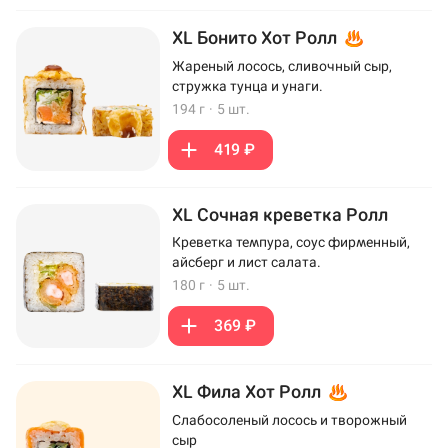
XL Бонито Хот Ролл
Жареный лосось, сливочный сыр,
стружка тунца и унаги.
194 г
·
5 шт.
419 ₽
XL Сочная креветка Ролл
Креветка темпура, соус фирменный,
айсберг и лист салата.
180 г
·
5 шт.
369 ₽
XL Фила Хот Ролл
Слабосоленый лосось и творожный
сыр