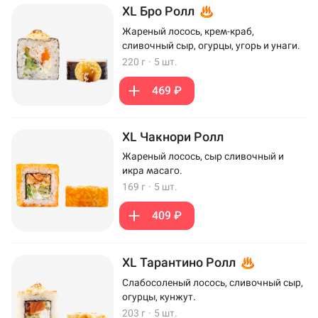
XL Бро Ролл
Жареный лосось, крем-краб,
сливочный сыр, огурцы, угорь и унаги.
220 г
·
5 шт.
469 ₽
XL Чакнори Ролл
Жареный лосось, сыр сливочный и
икра масаго.
169 г
·
5 шт.
409 ₽
XL Тарантино Ролл
Слабосоленый лосось, сливочный сыр,
огурцы, кунжут.
203 г
·
5 шт.