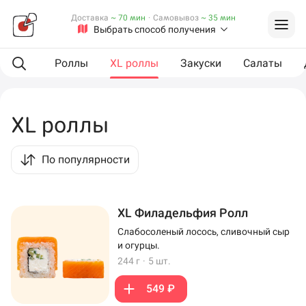
Доставка
~ 70 мин
·
Самовывоз
~ 35 мин
Выбрать способ получения
L сеты
Роллы
XL роллы
Закуски
Салаты
XL роллы
По популярности
XL Филадельфия Ролл
Слабосоленый лосось, сливочный сыр
и огурцы.
244 г
·
5 шт.
549 ₽