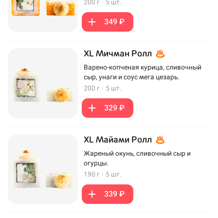
200 г
·
5 шт.
349 ₽
XL Мичман Ролл
Варено-копченая курица, сливочный
сыр, унаги и соус мега цезарь.
200 г
·
5 шт.
329 ₽
XL Майами Ролл
Жареный окунь, сливочный сыр и
огурцы.
190 г
·
5 шт.
339 ₽