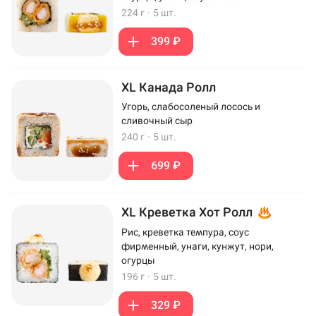
224 г
·
5 шт.
399 ₽
XL Канада Ролл
Угорь, слабосоленый лосось и
сливочный сыр
240 г
·
5 шт.
699 ₽
XL Креветка Хот Ролл
Рис, креветка темпура, соус
фирменный, унаги, кунжут, нори,
огурцы
196 г
·
5 шт.
329 ₽