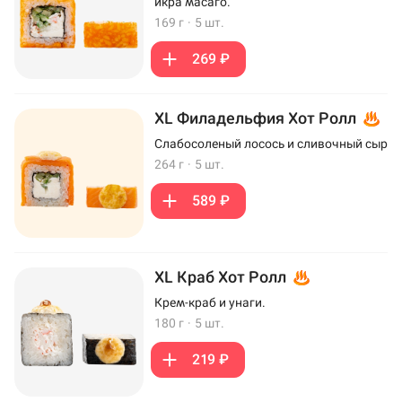
икра масаго.
169 г
·
5 шт.
269 ₽
XL Филадельфия Хот Ролл
Слабосоленый лосось и сливочный сыр
264 г
·
5 шт.
589 ₽
XL Краб Хот Ролл
Крем-краб и унаги.
180 г
·
5 шт.
219 ₽