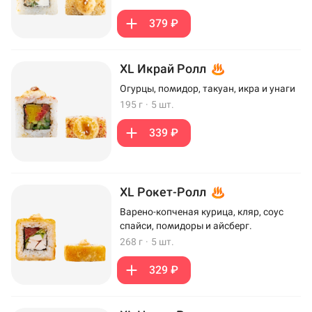
379 ₽
XL Икрай Ролл
Огурцы, помидор, такуан, икра и унаги
195 г
·
5 шт.
339 ₽
XL Рокет-Ролл
Варено-копченая курица, кляр, соус
спайси, помидоры и айсберг.
268 г
·
5 шт.
329 ₽