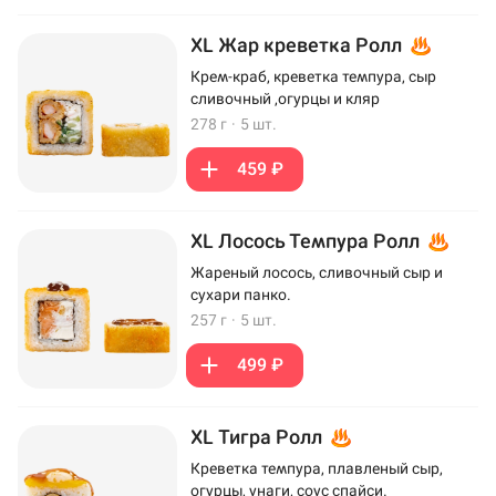
XL Жар креветка Ролл
Крем-краб, креветка темпура, сыр
сливочный ,огурцы и кляр
278 г
·
5 шт.
459 ₽
XL Лосось Темпура Ролл
Жареный лосось, сливочный сыр и
сухари панко.
257 г
·
5 шт.
499 ₽
XL Тигра Ролл
Креветка темпура, плавленый сыр,
огурцы, унаги, соус спайси.