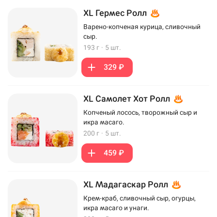
XL Гермес Ролл
Варено-копченая курица, сливочный
сыр.
193 г
·
5 шт.
329 ₽
XL Самолет Хот Ролл
Копченый лосось, творожный сыр и
икра масаго.
200 г
·
5 шт.
459 ₽
XL Мадагаскар Ролл
Крем-краб, сливочный сыр, огурцы,
икра масаго и унаги.