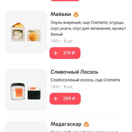
Майами
Окунь жареный, сыр Cremette, огурцы,
соус унаги, соус для запекания, кунжут
белый
190 г
·
8 шт.
319 ₽
Сливочный Лосось
Слабосоленый лосось, сыр Cremette
145 г
·
8 шт.
299 ₽
Мадагаскар