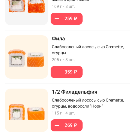
169 г
·
8 шт.
259 ₽
Фила
Слабосоленый лосось, сыр Cremette,
огурцы
205 г
·
8 шт.
359 ₽
1/2 Филадельфия
Слабосоленый лосось, сыр Cremette,
огурцы, водоросли "Нори"
115 г
·
4 шт.
269 ₽