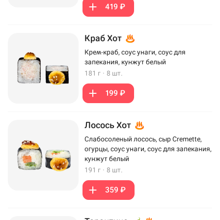
419 ₽
Краб Хот
Крем-краб, соус унаги, соус для
запекания, кунжут белый
181 г
·
8 шт.
199 ₽
Лосось Хот
Слабосоленый лосось, сыр Cremette,
огурцы, соус унаги, соус для запекания,
кунжут белый
191 г
·
8 шт.
359 ₽