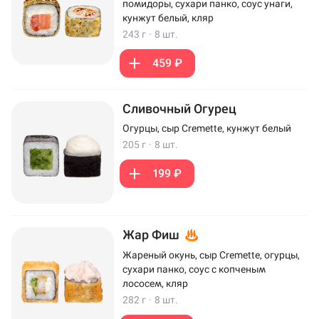
помидоры, сухари панко, соус унаги,
кунжут белый, кляр
243 г
·
8 шт.
459 ₽
Сливочный Огурец
Огурцы, сыр Cremette, кунжут белый
205 г
·
8 шт.
199 ₽
Жар Фиш
Жареный окунь, сыр Cremette, огурцы,
сухари панко, соус с копченым
лососем, кляр
282 г
·
8 шт.