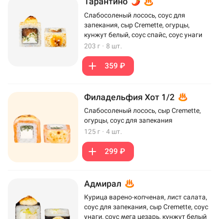
Тарантино
Слабосоленый лосось, соус для
запекания, сыр Cremette, огурцы,
кунжут белый, соус спайс, соус унаги
203 г
·
8 шт.
359 ₽
Филадельфия Хот 1/2
Слабосоленый лосось, сыр Cremette,
огурцы, соус для запекания
125 г
·
4 шт.
299 ₽
Адмирал
Курица варено-копченая, лист салата,
соус для запекания, сыр Cremette, соус
унаги, соус мега цезарь, кунжут белый