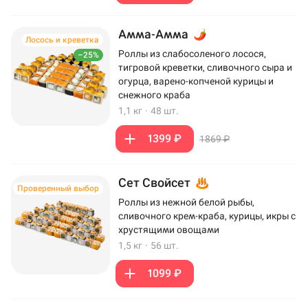
Амма-Амма
Лосось и креветка
Роллы из слабосоленого лосося,
–25%
тигровой креветки, сливочного сыра и
огурца, варено-копченой курицы и
снежного краба
1,1 кг
·
48 шт.
1399 ₽
1869 ₽
Сет Свойсет
Проверенный выбор
Роллы из нежной белой рыбы,
сливочного крем-краба, курицы, икры с
хрустящими овощами
1,5 кг
·
56 шт.
1099 ₽