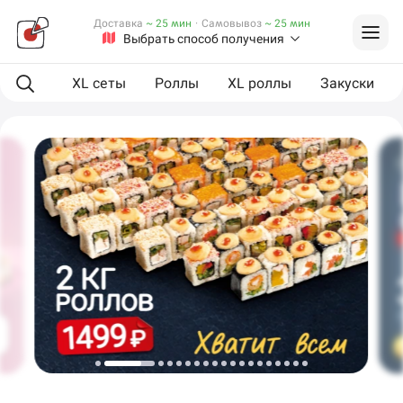
Доставка
~ 25 мин
·
Самовывоз
~ 25 мин
Выбрать способ получения
ая еда
XL сеты
Роллы
XL роллы
Закуски