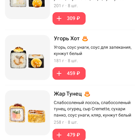
201 г
·
8 шт.
309 ₽
Угорь Хот
Угорь, соус унаги, соус для запекания,
кунжут белый
181 г
·
8 шт.
459 ₽
Жар Тунец
Слабосоленый лосось, слабосоленый
тунец, огурец, сыр Cremette, сухари
панко, соус унаги, кляр, кунжут белый
258 г
·
8 шт.
479 ₽