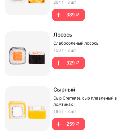
204 г
·
8 шт.
389 ₽
Лосось
Слабосоленый лосось
150 г
·
8 шт.
329 ₽
Сырный
Сыр Cremette, сыр плавленый в
ломтиках
186 г
·
8 шт.
259 ₽