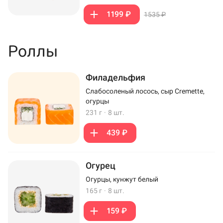
1199 ₽
1535 ₽
Роллы
Филадельфия
Слабосоленый лосось, сыр Cremette,
огурцы
231 г
·
8 шт.
439 ₽
Огурец
Огурцы, кунжут белый
165 г
·
8 шт.
159 ₽