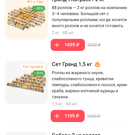
№1 в Уфе
88 роллов — 2 кг роллов на компанию
–55%
3–4 человека. Большой сет с
популярными роллами, когда хочется
много роллов и не хочется готовить.
2 кг
·
88 шт.
1499 ₽
3349 ₽
Сет Гранд 1,5 кг
Хит продаж
Роллы из жареного окуня,
–51%
слабосоленого тунца, креветки
темпуры, слабосоленого лосося, крем-
краба, варено-копченой курицы и
такуана.
1,5 кг
·
64 шт.
1199 ₽
2450 ₽