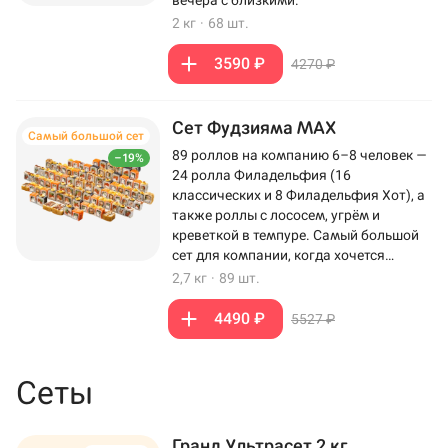
вечера с близкими.
2 кг
·
68 шт.
3590 ₽
4270 ₽
Сет Фудзияма MAX
Самый большой сет
89 роллов на компанию 6–8 человек —
–19%
24 ролла Филадельфия (16
классических и 8 Филадельфия Хот), а
также роллы с лососем, угрём и
креветкой в темпуре. Самый большой
сет для компании, когда хочется
максимум роллов на столе.
2,7 кг
·
89 шт.
4490 ₽
5527 ₽
Сеты
Гранд Ультрасет 2 кг