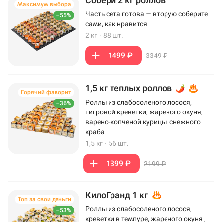
Собери 2 кг роллов
Максимум выбора
Часть сета готова — вторую соберите
–55%
сами, как нравится
2 кг
·
88 шт.
1499 ₽
3349 ₽
1,5 кг теплых роллов
Горячий фаворит
Роллы из слабосоленого лосося,
–36%
тигровой креветки, жареного окуня,
варено-копченой курицы, снежного
краба
1,5 кг
·
56 шт.
1399 ₽
2199 ₽
КилоГранд 1 кг
Топ за свои деньги
Роллы из слабосоленого лосося,
–53%
креветки в темпуре, жареного окуня ,