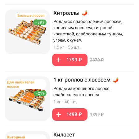
Хитроллы
Больше лосося
Роллы со слабосоленым лососем,
–38%
копченым лососем, тигровой
креветкой, слабосоленым тунцом,
угрем, окунем
1,5 кг
·
56 шт.
1799 ₽
2879 ₽
1 кг роллов с лососем
Для любителей
лосося
Роллы из копченого лосося,
–21%
слабосоленого лосося
1 кг
·
40 шт.
1499 ₽
1899 ₽
Килосет
Выгодный