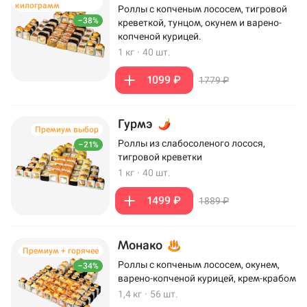
килограмм
Роллы с копченым лососем, тигровой
–38%
креветкой, тунцом, окунем и варено-
копченой курицей.
1 кг
·
40 шт.
1099 ₽
1779 ₽
Гурмэ
Премиум выбор
Роллы из слабосоленого лосося,
–21%
тигровой креветки
1 кг
·
40 шт.
1499 ₽
1889 ₽
Монако
Премиум + горячее
Роллы с копченым лососем, окунем,
–34%
варено-копченой курицей, крем-крабом
1,4 кг
·
56 шт.