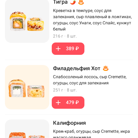
Тигра
Креветка в темпуре, соус для
запекания, сыр плавленый в ломтиках,
огурцы, соус Унаги, соус Спайс, кунжут
белый
216 г
·
8 шт.
389 ₽
Филадельфия Хот
Слабосоленый лосось, сыр Cremette,
огурцы, соус для запекания
251 г
·
8 шт.
479 ₽
Калифорния
Крем-краб, огурцы, сыр Cremette, икра
масаго оранжевая