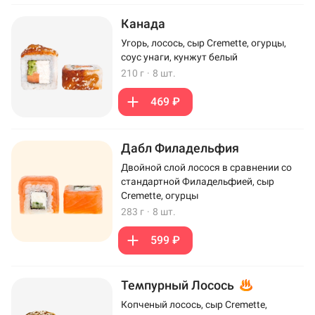
Канада
Угорь, лосось, сыр Cremette, огурцы,
соус унаги, кунжут белый
210 г
·
8 шт.
469 ₽
Дабл Филадельфия
Двойной слой лосося в сравнении со
стандартной Филадельфией, сыр
Cremette, огурцы
283 г
·
8 шт.
599 ₽
Темпурный Лосось
Копченый лосось, сыр Cremette,