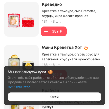
Креведко
Креветка в темпуре, сыр Cremette,
огурцы, икра масаго красная
181 г
·
8 шт.
389 ₽
Мини Креветка Хот
Креветка в темпуре, огурец соус для
запекания, соус унаги, кунжут белый
188 г
·
8 шт.
Мы используем куки
309 ₽
Это чтобы сайт работал стабильно и был удобен для вас.
Продолжая пользоваться сайтом вы принимаете
политику куки
Крабуан
Окей
Крем-краб, сыр Cremette, огурцы,
такуан, фирменный соус, икра масаго,
кунжут