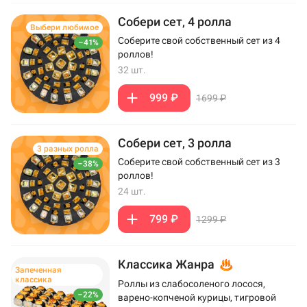
Собери сет, 4 ролла
Выбери любимое
Соберите свой собственный сет из 4
–41%
роллов!
32 шт.
999 ₽
1699 ₽
Собери сет, 3 ролла
3 разных ролла
Соберите свой собственный сет из 3
–38%
роллов!
24 шт.
799 ₽
1299 ₽
Классика Жанра
Запеченная
классика
Роллы из слабосоленого лосося,
–22%
варено-копченой курицы, тигровой