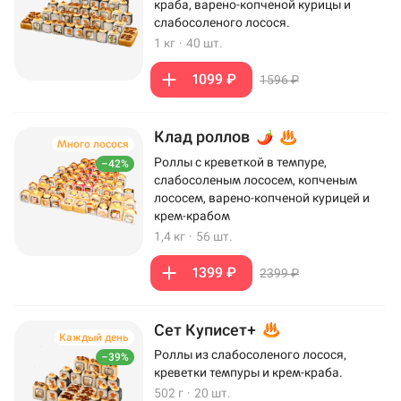
краба, варено-копченой курицы и
слабосоленого лосося.
1 кг
·
40 шт.
1099 ₽
1596 ₽
Клад роллов
Много лосося
Роллы с креветкой в темпуре,
–42%
слабосоленым лососем, копченым
лососем, варено-копченой курицей и
крем-крабом
1,4 кг
·
56 шт.
1399 ₽
2399 ₽
Сет Куписет+
Каждый день
Роллы из слабосоленого лосося,
–39%
креветки темпуры и крем-краба.
502 г
·
20 шт.