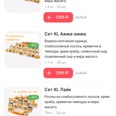
икры масаго.
1,4 кг
·
35 шт.
1399 ₽
2570 ₽
Сет XL Амма-амма
XL лосось и
креветка
Варено-копченая курица,
–35%
слабосоленый лосось, креветки в
темпуре, крем-краба, сливочный сыр,
плавленный сыр и икра масаго.
1,1 кг
·
30 шт.
1399 ₽
2149 ₽
Сет XL Лайк
XL выбор гостей
Роллы из слабосоленого лосося, крем-
–22%
краба, креветки-темпуры и икры
масаго.
794 г
·
20 шт.