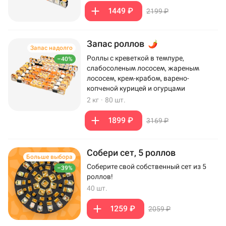
1449 ₽
2199 ₽
Запас роллов
Запас надолго
Роллы с креветкой в темпуре,
–40%
слабосоленым лососем, жареным
лососем, крем-крабом, варено-
копченой курицей и огурцами
2 кг
·
80 шт.
1899 ₽
3169 ₽
Собери сет, 5 роллов
Больше выбора
Соберите свой собственный сет из 5
–39%
роллов!
40 шт.
1259 ₽
2059 ₽