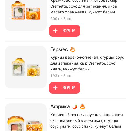
Крем-краб, соус Унаги, огурцы, сыр
Cremette, соус для запекания, икра
масаго оранжевая, кунжут белый
200 г
·
8 шт.
329 ₽
Гермес
Курица варено-копченая, огурцы, соус
для запекания, сыр Cremette, соус
Унаги, кунжут белый
193 г
·
8 шт.
309 ₽
Африка
Копченый лосось, соус для запекания,
сыр плавленый в ломтиках, огурцы,
соус унаги, соус спайс, кунжут белый