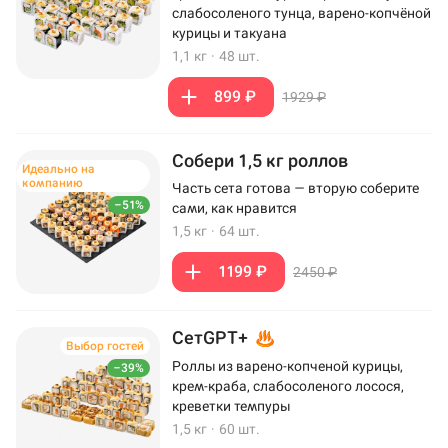
слабосоленого тунца, варено-копчёной
курицы и такуана
1,1 кг
·
48 шт.
899 ₽
1929 ₽
Собери 1,5 кг роллов
Идеально на
компанию
Часть сета готова — вторую соберите
–51%
сами, как нравится
1,5 кг
·
64 шт.
1199 ₽
2450 ₽
СетGPT+
Выбор гостей
Роллы из варено-копченой курицы,
–39%
крем-краба, слабосоленого лосося,
креветки темпуры
1,5 кг
·
60 шт.