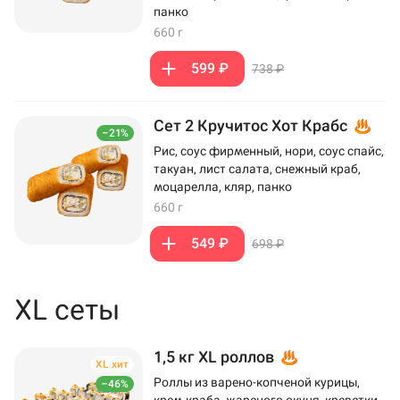
панко
660 г
599 ₽
738 ₽
Сет 2 Кручитос Хот Крабс
–21%
Рис, соус фирменный, нори, соус спайс,
такуан, лист салата, снежный краб,
моцарелла, кляр, панко
660 г
549 ₽
698 ₽
XL сеты
1,5 кг XL роллов
XL хит
Роллы из варено-копченой курицы,
–46%
крем-краба, жареного окуня, креветки