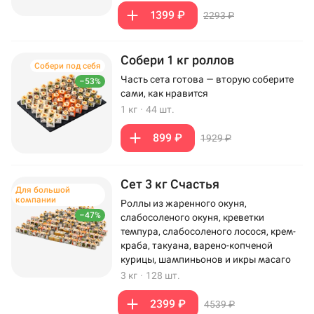
1399 ₽
2293 ₽
Собери 1 кг роллов
Собери под себя
Часть сета готова — вторую соберите
–53%
сами, как нравится
1 кг
·
44 шт.
899 ₽
1929 ₽
Сет 3 кг Счастья
Для большой
компании
Роллы из жаренного окуня,
–47%
слабосоленого окуня, креветки
темпура, слабосоленого лосося, крем-
краба, такуана, варено-копченой
курицы, шампиньонов и икры масаго
3 кг
·
128 шт.
2399 ₽
4539 ₽