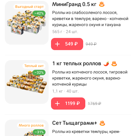
МиниГранд 0.5 кг
Выгодный старт
Роллы из слабосоленого лосося,
–42%
креветки в темпуре, варено - копченой
курицы, жареного окуня и такуана
565 г
·
24 шт.
549 ₽
949 ₽
1 кг теплых роллов
Теплый хит
Роллы из копченого лосося, тигровой
–32%
креветки, жареного окуня, варено-
копченой курицы
1,1 кг
·
40 шт.
1199 ₽
1769 ₽
Сет Тыщаграмм+
Много роллов
Роллы из креветки темпуры, крем-
–31%