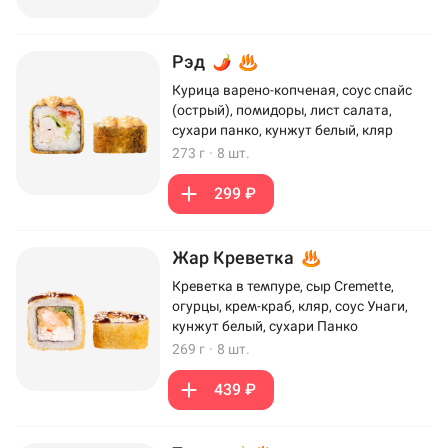
Рэд
Курица варено-копченая, соус спайс
(острый), помидоры, лист салата,
сухари панко, кунжут белый, кляр
273 г
·
8 шт.
299 ₽
Жар Креветка
Креветка в темпуре, сыр Cremette,
огурцы, крем-краб, кляр, соус Унаги,
кунжут белый, сухари Панко
269 г
·
8 шт.
439 ₽