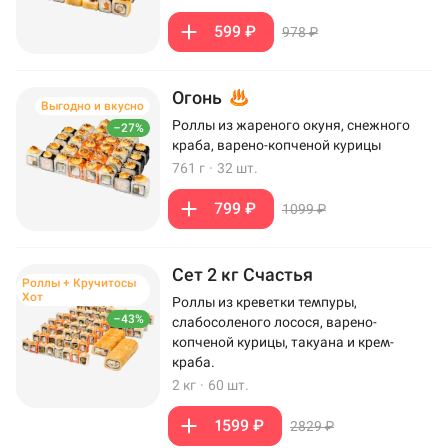
599 ₽
978 ₽
Огонь
Выгодно и вкусно
Роллы из жареного окуня, снежного
–27%
краба, варено-копченой курицы
761 г
·
32 шт.
799 ₽
1099 ₽
Сет 2 кг Счастья
Роллы + Кручитосы
Хот
Роллы из креветки темпуры,
–43%
слабосоленого лосося, варено-
копченой курицы, такуана и крем-
краба.
2 кг
·
60 шт.
1599 ₽
2829 ₽