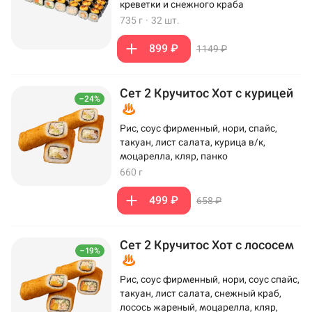
креветки и снежного краба
735 г
·
32 шт.
899 ₽
1149 ₽
Сет 2 Кручитос Хот с курицей
–24%
Рис, соус фирменный, нори, спайс,
такуан, лист салата, курица в/к,
моцарелла, кляр, панко
660 г
499 ₽
658 ₽
Сет 2 Кручитос Хот с лососем
–19%
Рис, соус фирменный, нори, соус спайс,
такуан, лист салата, снежный краб,
лосось жареный, моцарелла, кляр,