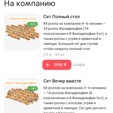
На компанию
Сет Полный стол
Накроет весь стол
84 ролла на компанию 4–6 человек —
–22%
24 ролла Филадельфия (16
классических и 8 Филадельфия Хот), а
также роллы с угрём и креветкой в
темпуре. Большой сет для гостей,
чтобы накрыть полный стол.
2,5 кг
·
84 шт.
3990 ₽
5148 ₽
Сет Вечер вместе
Много Филадельфии
68 роллов на компанию 3–4 человека
–16%
— 16 роллов Филадельфия (8
классических и 8 Филадельфия Хот), а
также роллы с лососем, угрём и
креветкой в темпуре. Сет для уютного