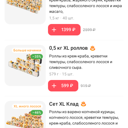
темпуры, слабосоленого лосося и икра
масаго,
1,5 кг
·
40 шт.
1399 ₽
2599 ₽
0,5 кг XL роллов
Больше начинки
Роллы из крем-краба, креветки
–35%
темпуры, слабосоленого лосося и
сливочного сыра.
579 г
·
15 шт.
599 ₽
919 ₽
Сет XL Клад
XL много лосося
Роллы из варено-копченой курицы,
–46%
копченого лосося, креветки темпуры,
крем-краба, слабосоленого лосося и